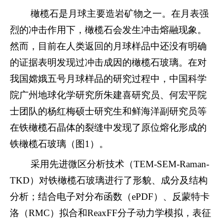
橄榄石是月球主要造岩矿物之一。在月表强
烈的冲击作用下，橄榄石会发生冲击熔融现象。
然而，目前在人类返回的月球样品中还没有明确
的证据表明发现过冲击成因的橄榄石玻璃。在对
我国嫦娥五号月球样品的研究过程中，中国科学
院广州地球化学研究所朱建喜研究员、何宏平院
士团队的杨红梅硕士研究生和鲜海洋副研究员等
在铁橄榄石晶体的裂缝中发现了原位熔化形成的
铁橄榄石玻璃（图
1
）。
采用先进微区分析技术（
TEM-SEM-Raman-
TKD
）对铁橄榄石玻璃进行了形貌、成分及结构
分析；结合电子对分布函数（
ePDF
）、反蒙特卡
洛（
RMC
）拟合和
ReaxFF
分子动力学模拟，表征