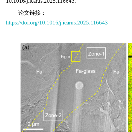
10.1016/j.icarus.2025.116643.
论文链接：
https://doi.org/10.1016/j.icarus.2025.116643