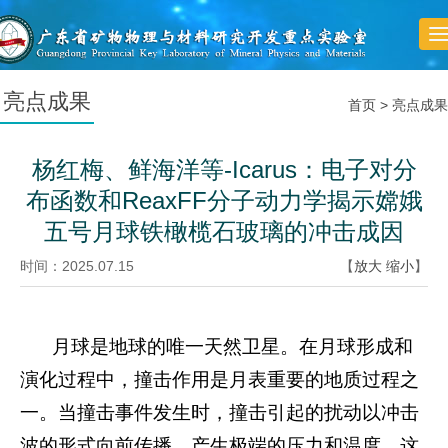
T
n
亮点成果
首页
>
亮点成果
杨红梅、鲜海洋等-Icarus：电子对分
布函数和ReaxFF分子动力学揭示嫦娥
五号月球铁橄榄石玻璃的冲击成因
时间：2025.07.15
【
放大
缩小
】
月球是地球的唯一天然卫星。在月球形成和
演化过程中，撞击作用是月表重要的地质过程之
一。当撞击事件发生时，撞击引起的扰动以冲击
波的形式向前传播，产生极端的压力和温度，这