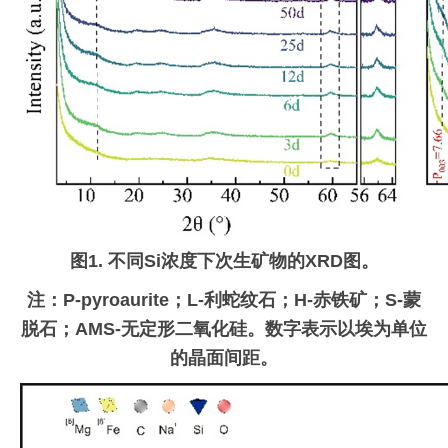
图
1.
不同
Si
浓度下次生矿物的
XRD
图。
注：
P-pyroaurite
；
L-
利蛇纹石；
H-
赤铁矿；
S-
蒙
脱石；
AMS-
无定形二氧化硅。数字表示以埃为单位
的晶面间距。