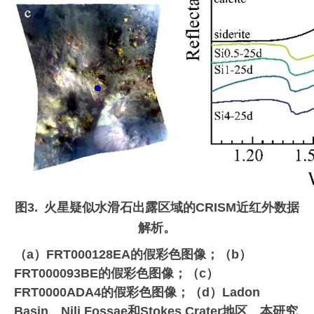
图
3.
火星疑似
水滑石
出露
区域的
CRISM
近
红外数据
解析。
（
a
）
FRT000128EA
的假彩色图像；（
b
）
FRT000093BE
的假彩色图像；（
c
）
FRT0000ADA4
的假彩色图像；（
d
）
Ladon
Basin
、
Nili Fossae
和
Stokes Crater
地区
、本研究