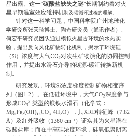
星出露。这一
“
碳酸盐缺失之谜
”
长期制约着对火
星早期温室效应维持机
制及碳循环过程的理解。
针对这一科学问题，中国科学院广州地
球化
学研究所张天琦博士、陶奇研究员（通讯作者）、
何宏平研究员团队通过模拟火星古环境的水热实
验，提出反向风化矿物转化机制，揭示了环境硅
浓度与大气
CO
对次生矿物演化的协同控制
（
Si
）
2
作用，并提出水滑石介导的碳源
-
碳汇转换新机
制。
研究发现，环境
Si
浓度梯度控制矿物相变序
列（图
1-2
）。在低硅环境中，大气
CO
深度参与
2
2-
形成
CO
类型的镁铁水滑石（化学式：
3
Mg₆Fe₂(OH)₁₆CO₃·4H₂O
），其
XRD
特征峰（
7.82
Å
）及红外吸收（
1380 cm⁻¹
）证实其为火星潜在
碳酸盐库；而在中高硅浓度环境，硅氧低聚阴离