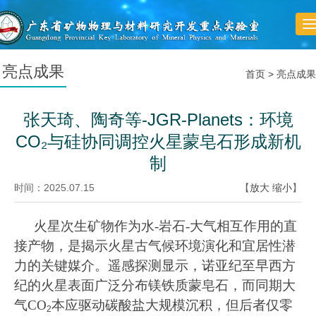
T
n
亮点成果
首页
>
亮点成果
张天琦、陶奇等-JGR-Planets：环境
CO₂与硅协同调控火星蒙皂石形成新机
制
时间：2025.07.15
【
放大
缩小
】
火星次生矿物作为水
-
岩石
-
大气相互作用的直
接产物，是揭示火星古气候环境演化和宜居性潜
力的关键媒介。遥感探测显示，诺亚纪至早西方
纪的火星表面广泛分布镁铁质蒙皂石，而同期大
气
CO
本应驱动碳酸盐大规模沉积，但后者仅零
2