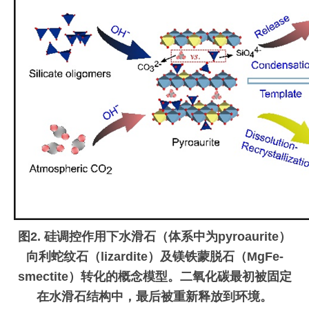
图
2.
硅调控作用下水滑石（体系中为
pyroaurite
）
向利蛇纹石（
lizardite
）及镁铁蒙脱石（
MgFe-
smectite
）转化的概念模型。二氧化碳最初被固定
在水滑石结构中，
最
后被
重新
释放到环境。