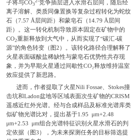
2-
子将与
CO
竞争插层进入水滑石层间，随后经
3
离子溶解、类质同像置换等复杂过程转化为蛇纹
石（
7.57 Å
层间距）和蒙皂石（
14.79 Å
层间
距）。这一转化机制导致原本固定在矿物中的
CO
重新释放到大气中，从而实现了
“
碳汇
-
碳
2
源
”
的角色转变（图
2
）。该转化路径合理解释了
火星表面碳酸盐稀缺性与蒙皂石优势性共存现
象，并为早期火星通过间歇性
CO₂
释放维持温室
效应提供了新思路。
进而，作者提取了火星
Nili Fossae
、
Stokes
撞
击坑和
Ladon
盆地等区域表面次生矿物的
CRISM
遥感近红外光谱。经与合成样品及标准光谱库类
似矿物光谱比对，提出基于
1.95 μm+2.48
μm+2.53 μm
组合光谱特征识别火星水滑石的判
定依据（图
3
），为未来探测任务的目标筛选提